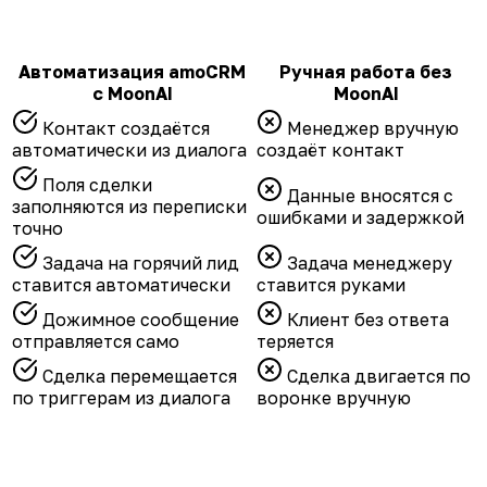
Автоматизация amoCRM
Ручная работа без
с MoonAI
MoonAI
Контакт создаётся
Менеджер вручную
автоматически из диалога
создаёт контакт
Поля сделки
Данные вносятся с
заполняются из переписки
ошибками и задержкой
точно
Задача на горячий лид
Задача менеджеру
ставится автоматически
ставится руками
Дожимное сообщение
Клиент без ответа
отправляется само
теряется
Сделка перемещается
Сделка двигается по
по триггерам из диалога
воронке вручную