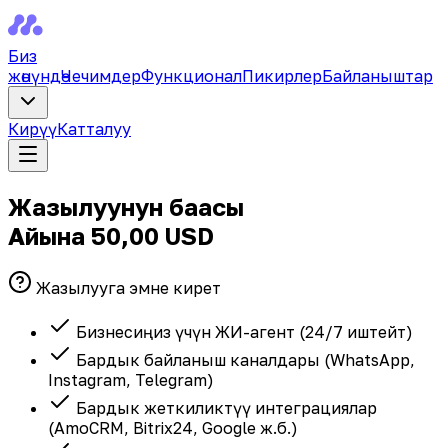
Биз
жөнүндө
Чечимдер
Функционал
Пикирлер
Байланыштар
Кирүү
Катталуу
Жазылуунун баасы
Айына
50,00 USD
Жазылууга эмне кирет
Бизнесиңиз үчүн ЖИ-агент (24/7 иштейт)
Бардык байланыш каналдары (WhatsApp,
Instagram, Telegram)
Бардык жеткиликтүү интеграциялар
(AmoCRM, Bitrix24, Google ж.б.)