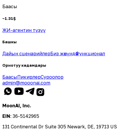
Баасы
~
1.31
$
ЖИ-агентин түзүү
Башкы
Дайын сценарийлер
Биз жөнүндө
Функционал
Орнотуу кадамдары
Баасы
Пикирлер
Суроолор
admin@mooonai.com
MoonAI, Inc.
EIN
:
36-5142965
131 Continental Dr Suite 305 Newark, DE, 19713 US