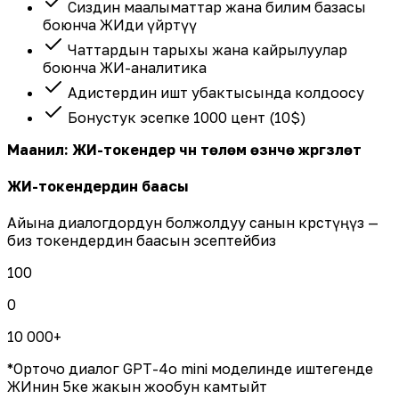
Сиздин маалыматтар жана билим базасы
боюнча ЖИди үйрөтүү
Чаттардын тарыхы жана кайрылуулар
боюнча ЖИ-аналитика
Адистердин иштөө убактысында колдоосу
Бонустук эсепке 1000 цент (10$)
Маанилүү: ЖИ-токендер үчүн төлөм өзүнчө жүргүзүлөт
ЖИ-токендердин баасы
Айына диалогдордун болжолдуу санын көрсөтүңүз —
биз токендердин баасын эсептейбиз
100
0
10 000+
*
Орточо диалог GPT-4o mini моделинде иштегенде
ЖИнин 5ке жакын жообун камтыйт