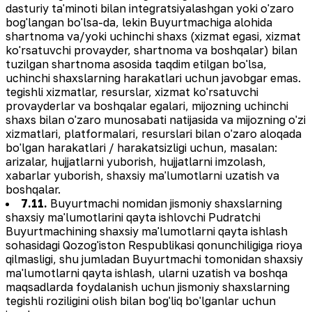
dasturiy ta'minoti bilan integratsiyalashgan yoki o'zaro
bog'langan bo'lsa-da, lekin Buyurtmachiga alohida
shartnoma va/yoki uchinchi shaxs (xizmat egasi, xizmat
ko'rsatuvchi provayder, shartnoma va boshqalar) bilan
tuzilgan shartnoma asosida taqdim etilgan bo'lsa,
uchinchi shaxslarning harakatlari uchun javobgar emas.
tegishli xizmatlar, resurslar, xizmat ko'rsatuvchi
provayderlar va boshqalar egalari, mijozning uchinchi
shaxs bilan o'zaro munosabati natijasida va mijozning o'zi
xizmatlari, platformalari, resurslari bilan o'zaro aloqada
bo'lgan harakatlari / harakatsizligi uchun, masalan:
arizalar, hujjatlarni yuborish, hujjatlarni imzolash,
xabarlar yuborish, shaxsiy ma'lumotlarni uzatish va
boshqalar.
7.11.
Buyurtmachi nomidan jismoniy shaxslarning
shaxsiy ma'lumotlarini qayta ishlovchi Pudratchi
Buyurtmachining shaxsiy ma'lumotlarni qayta ishlash
sohasidagi Qozog'iston Respublikasi qonunchiligiga rioya
qilmasligi, shu jumladan Buyurtmachi tomonidan shaxsiy
ma'lumotlarni qayta ishlash, ularni uzatish va boshqa
maqsadlarda foydalanish uchun jismoniy shaxslarning
tegishli roziligini olish bilan bog'liq bo'lganlar uchun