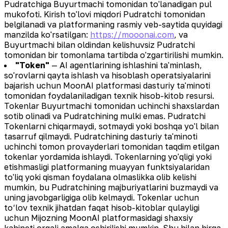
Pudratchiga Buyurtmachi tomonidan to'lanadigan pul
mukofoti. Kirish to'lovi miqdori Pudratchi tomonidan
belgilanadi va platformaning rasmiy veb-saytida quyidagi
manzilda ko'rsatilgan:
https://mooonai.com
, va
Buyurtmachi bilan oldindan kelishuvsiz Pudratchi
tomonidan bir tomonlama tartibda o'zgartirilishi mumkin.
"Token"
— AI agentlarining ishlashini ta'minlash,
so'rovlarni qayta ishlash va hisoblash operatsiyalarini
bajarish uchun MoonAI platformasi dasturiy ta'minoti
tomonidan foydalaniladigan texnik hisob-kitob resursi.
Tokenlar Buyurtmachi tomonidan uchinchi shaxslardan
sotib olinadi va Pudratchining mulki emas. Pudratchi
Tokenlarni chiqarmaydi, sotmaydi yoki boshqa yo'l bilan
tasarruf qilmaydi. Pudratchining dasturiy ta'minoti
uchinchi tomon provayderlari tomonidan taqdim etilgan
tokenlar yordamida ishlaydi. Tokenlarning yo'qligi yoki
etishmasligi platformaning muayyan funktsiyalaridan
to'liq yoki qisman foydalana olmaslikka olib kelishi
mumkin, bu Pudratchining majburiyatlarini buzmaydi va
uning javobgarligiga olib kelmaydi. Tokenlar uchun
to‘lov texnik jihatdan faqat hisob-kitoblar qulayligi
uchun Mijozning MoonAI platformasidagi shaxsiy
kabineti orqali amalga oshirilishi mumkin. Shu bilan birga,