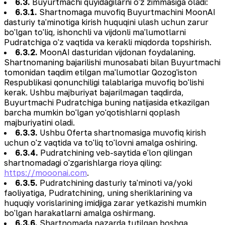
6.3.
Buyurtmachi quyidagilarni o'z zimmasiga oladi:
6.3.1.
Shartnomaga muvofiq Buyurtmachini MoonAI
dasturiy ta'minotiga kirish huquqini ulash uchun zarur
bo'lgan to'liq, ishonchli va vijdonli ma'lumotlarni
Pudratchiga o'z vaqtida va kerakli miqdorda topshirish.
6.3.2.
MoonAI dasturidan vijdonan foydalaning.
Shartnomaning bajarilishi munosabati bilan Buyurtmachi
tomonidan taqdim etilgan ma'lumotlar Qozog'iston
Respublikasi qonunchiligi talablariga muvofiq bo'lishi
kerak. Ushbu majburiyat bajarilmagan taqdirda,
Buyurtmachi Pudratchiga buning natijasida etkazilgan
barcha mumkin bo'lgan yo'qotishlarni qoplash
majburiyatini oladi.
6.3.3.
Ushbu Oferta shartnomasiga muvofiq kirish
uchun o'z vaqtida va to'liq to'lovni amalga oshiring.
6.3.4.
Pudratchining veb-saytida e'lon qilingan
shartnomadagi o'zgarishlarga rioya qiling:
https://mooonai.com
.
6.3.5.
Pudratchining dasturiy ta'minoti va/yoki
faoliyatiga, Pudratchining, uning sheriklarining va
huquqiy vorislarining imidjiga zarar yetkazishi mumkin
bo'lgan harakatlarni amalga oshirmang.
6.3.6.
Shartnomada nazarda tutilgan boshqa