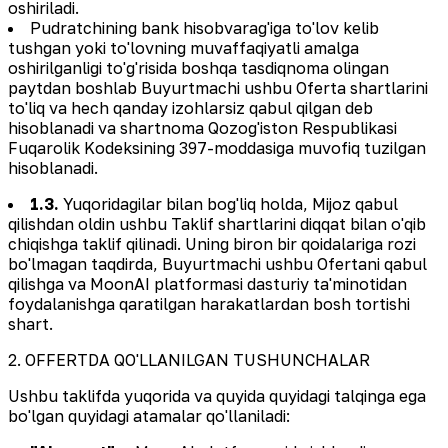
oshiriladi.
Pudratchining bank hisobvarag'iga to'lov kelib
tushgan yoki to'lovning muvaffaqiyatli amalga
oshirilganligi to'g'risida boshqa tasdiqnoma olingan
paytdan boshlab Buyurtmachi ushbu Oferta shartlarini
to'liq va hech qanday izohlarsiz qabul qilgan deb
hisoblanadi va shartnoma Qozog'iston Respublikasi
Fuqarolik Kodeksining 397-moddasiga muvofiq tuzilgan
hisoblanadi.
1.3.
Yuqoridagilar bilan bog'liq holda, Mijoz qabul
qilishdan oldin ushbu Taklif shartlarini diqqat bilan o'qib
chiqishga taklif qilinadi. Uning biron bir qoidalariga rozi
bo'lmagan taqdirda, Buyurtmachi ushbu Ofertani qabul
qilishga va MoonAI platformasi dasturiy ta'minotidan
foydalanishga qaratilgan harakatlardan bosh tortishi
shart.
2. OFFERTDA QO'LLANILGAN TUSHUNCHALAR
Ushbu taklifda yuqorida va quyida quyidagi talqinga ega
bo'lgan quyidagi atamalar qo'llaniladi: