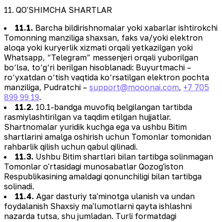
11. QO'SHIMCHA SHARTLAR
11.1.
Barcha bildirishnomalar yoki xabarlar ishtirokchi
Tomonning manziliga shaxsan, faks va/yoki elektron
aloqa yoki kuryerlik xizmati orqali yetkazilgan yoki
Whatsapp, “Telegram” messenjeri orqali yuborilgan
bo‘lsa, to‘g‘ri berilgan hisoblanadi: Buyurtmachi –
ro‘yxatdan o‘tish vaqtida ko‘rsatilgan elektron pochta
manziliga, Pudratchi –
support@mooonai.com
,
+7 705
899 99 19
.
11.2.
10.1-bandga muvofiq belgilangan tartibda
rasmiylashtirilgan va taqdim etilgan hujjatlar.
Shartnomalar yuridik kuchga ega va ushbu Bitim
shartlarini amalga oshirish uchun Tomonlar tomonidan
rahbarlik qilish uchun qabul qilinadi.
11.3.
Ushbu Bitim shartlari bilan tartibga solinmagan
Tomonlar o'rtasidagi munosabatlar Qozog'iston
Respublikasining amaldagi qonunchiligi bilan tartibga
solinadi.
11.4.
Agar dasturiy ta'minotga ulanish va undan
foydalanish Shaxsiy ma'lumotlarni qayta ishlashni
nazarda tutsa, shu jumladan. Turli formatdagi