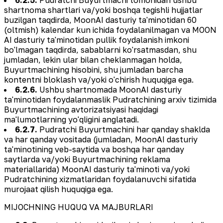
shartnoma shartlari va/yoki boshqa tegishli hujjatlar
buzilgan taqdirda, MoonAI dasturiy ta'minotidan 60
(oltmish) kalendar kun ichida foydalanilmagan va MOON
AI dasturiy ta'minotidan pullik foydalanish imkoni
bo'lmagan taqdirda, sabablarni ko'rsatmasdan, shu
jumladan, lekin ular bilan cheklanmagan holda,
Buyurtmachining hisobini, shu jumladan barcha
kontentni bloklash va/yoki o'chirish huquqiga ega.
6.2.6.
Ushbu shartnomada MoonAI dasturiy
ta'minotidan foydalanmaslik Pudratchining arxiv tizimida
Buyurtmachining avtorizatsiyasi haqidagi
ma'lumotlarning yo'qligini anglatadi.
6.2.7.
Pudratchi Buyurtmachini har qanday shaklda
va har qanday vositada (jumladan, MoonAI dasturiy
ta'minotining veb-saytida va boshqa har qanday
saytlarda va/yoki Buyurtmachining reklama
materiallarida) MoonAI dasturiy ta'minoti va/yoki
Pudratchining xizmatlaridan foydalanuvchi sifatida
murojaat qilish huquqiga ega.
MIJOCHNING HUQUQ VA MAJBURLARI