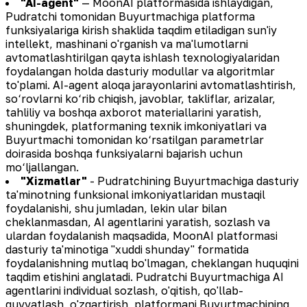
"AI-agent"
— MoonAI platformasida ishlaydigan,
Pudratchi tomonidan Buyurtmachiga platforma
funksiyalariga kirish shaklida taqdim etiladigan sun'iy
intellekt, mashinani o'rganish va ma'lumotlarni
avtomatlashtirilgan qayta ishlash texnologiyalaridan
foydalangan holda dasturiy modullar va algoritmlar
to'plami. AI-agent aloqa jarayonlarini avtomatlashtirish,
so‘rovlarni ko‘rib chiqish, javoblar, takliflar, arizalar,
tahliliy va boshqa axborot materiallarini yaratish,
shuningdek, platformaning texnik imkoniyatlari va
Buyurtmachi tomonidan ko‘rsatilgan parametrlar
doirasida boshqa funksiyalarni bajarish uchun
mo‘ljallangan.
"Xizmatlar"
- Pudratchining Buyurtmachiga dasturiy
ta'minotning funksional imkoniyatlaridan mustaqil
foydalanishi, shu jumladan, lekin ular bilan
cheklanmasdan, AI agentlarini yaratish, sozlash va
ulardan foydalanish maqsadida, MoonAI platformasi
dasturiy ta'minotiga "xuddi shunday" formatida
foydalanishning mutlaq bo'lmagan, cheklangan huquqini
taqdim etishini anglatadi. Pudratchi Buyurtmachiga AI
agentlarini individual sozlash, o'qitish, qo'llab-
quvvatlash, o'zgartirish, platformani Buyurtmachining