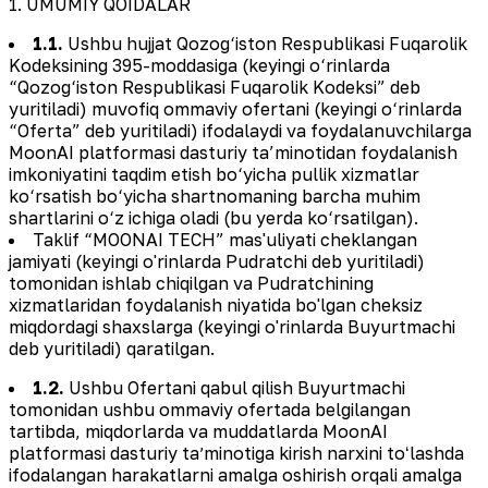
1. UMUMIY QOIDALAR
1.1.
Ushbu hujjat Qozog‘iston Respublikasi Fuqarolik
Kodeksining 395-moddasiga (keyingi o‘rinlarda
“Qozog‘iston Respublikasi Fuqarolik Kodeksi” deb
yuritiladi) muvofiq ommaviy ofertani (keyingi o‘rinlarda
“Oferta” deb yuritiladi) ifodalaydi va foydalanuvchilarga
MoonAI platformasi dasturiy ta’minotidan foydalanish
imkoniyatini taqdim etish bo‘yicha pullik xizmatlar
ko‘rsatish bo‘yicha shartnomaning barcha muhim
shartlarini o‘z ichiga oladi (bu yerda ko‘rsatilgan).
Taklif “MOONAI TECH” mas'uliyati cheklangan
jamiyati (keyingi o'rinlarda Pudratchi deb yuritiladi)
tomonidan ishlab chiqilgan va Pudratchining
xizmatlaridan foydalanish niyatida bo'lgan cheksiz
miqdordagi shaxslarga (keyingi o'rinlarda Buyurtmachi
deb yuritiladi) qaratilgan.
1.2.
Ushbu Ofertani qabul qilish Buyurtmachi
tomonidan ushbu ommaviy ofertada belgilangan
tartibda, miqdorlarda va muddatlarda MoonAI
platformasi dasturiy taʼminotiga kirish narxini toʻlashda
ifodalangan harakatlarni amalga oshirish orqali amalga