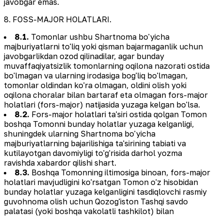
javobgar emas.
8. FOSS-MAJOR HOLATLARI.
8.1.
Tomonlar ushbu Shartnoma bo'yicha
majburiyatlarni to'liq yoki qisman bajarmaganlik uchun
javobgarlikdan ozod qilinadilar, agar bunday
muvaffaqiyatsizlik tomonlarning oqilona nazorati ostida
bo'lmagan va ularning irodasiga bog'liq bo'lmagan,
tomonlar oldindan ko'ra olmagan, oldini olish yoki
oqilona choralar bilan bartaraf eta olmagan fors-major
holatlari (fors-major) natijasida yuzaga kelgan bo'lsa.
8.2.
Fors-major holatlari ta'siri ostida qolgan Tomon
boshqa Tomonni bunday holatlar yuzaga kelganligi,
shuningdek ularning Shartnoma bo'yicha
majburiyatlarning bajarilishiga ta'sirining tabiati va
kutilayotgan davomiyligi to'g'risida darhol yozma
ravishda xabardor qilishi shart.
8.3.
Boshqa Tomonning iltimosiga binoan, fors-major
holatlari mavjudligini ko'rsatgan Tomon o'z hisobidan
bunday holatlar yuzaga kelganligini tasdiqlovchi rasmiy
guvohnoma olish uchun Qozog'iston Tashqi savdo
palatasi (yoki boshqa vakolatli tashkilot) bilan