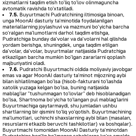
xizmatlarni taqdim etish to'liq to'lov olinmaguncha
avtomatik ravishda to'xtatiladi.
7.5.
Buyurtmachi Pudratchining iltimosiga binoan,
unga MoonAI dasturiy ta'minotida foydalanilgan
materiallarning joylashuvi va mazmuni bo'yicha barcha
so'ralgan ma'lumotlarni darhol taqdim etishga,
Pudratchiga bunday da'volar va da'volarni hal qilishda
yordam berishga, shuningdek, unga taqdim etilgan
da'volar, da'volar, buyurtmalar natijasida Pudratchiga
etkazilgan barcha mumkin bo'lgan zararlarni qoplash
majburiyatini oladi.
7.6.
Pudratchi Buyurtmachi oldida moliyaviy javobgar
emas va agar MoonAI dasturiy ta'minot mijozning aybi
bilan ishlatilmagan bo'lsa (hisob-fakturani to'lashda
xatolik yuzaga kelgan bo'lsa, buning natijasida
mablag'lar "tushunmagan to'lovlar" deb hisoblanadigan
bo'lsa, Shartnoma bo'yicha to'langan pul mablag'larini
Buyurtmachiga qaytarmaydi, shu jumladan ushbu
shartlarning bir qismini to'liq yo'qotish. Buyurtmachining
ma'lumotlari, uchinchi shaxslarning aybi bilan (masalan,
resurslarni etkazib beruvchi tashkilotlar) va boshqalar).
Buyurtmachi tomonidan MoonAI Dasturiy ta'minotdan
Pudratchiga bog'liq bo'lmagan sabablarga ko'ra amalda