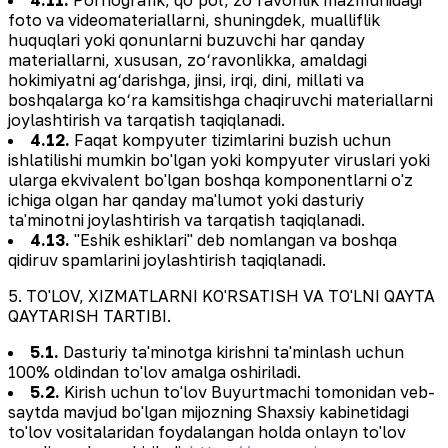
foto va videomateriallarni, shuningdek, mualliflik
huquqlari yoki qonunlarni buzuvchi har qanday
materiallarni, xususan, zo‘ravonlikka, amaldagi
hokimiyatni ag‘darishga, jinsi, irqi, dini, millati va
boshqalarga ko‘ra kamsitishga chaqiruvchi materiallarni
joylashtirish va tarqatish taqiqlanadi.
4.12.
Faqat kompyuter tizimlarini buzish uchun
ishlatilishi mumkin bo'lgan yoki kompyuter viruslari yoki
ularga ekvivalent bo'lgan boshqa komponentlarni o'z
ichiga olgan har qanday ma'lumot yoki dasturiy
ta'minotni joylashtirish va tarqatish taqiqlanadi.
4.13.
"Eshik eshiklari" deb nomlangan va boshqa
qidiruv spamlarini joylashtirish taqiqlanadi.
5. TO'LOV, XIZMATLARNI KO'RSATISH VA TO'LNI QAYTA
QAYTARISH TARTIBI.
5.1.
Dasturiy ta'minotga kirishni ta'minlash uchun
100% oldindan to'lov amalga oshiriladi.
5.2.
Kirish uchun to'lov Buyurtmachi tomonidan veb-
saytda mavjud bo'lgan mijozning Shaxsiy kabinetidagi
to'lov vositalaridan foydalangan holda onlayn to'lov