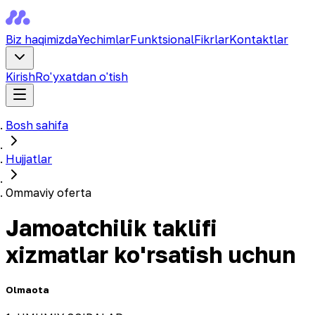
Biz haqimizda
Yechimlar
Funktsional
Fikrlar
Kontaktlar
Kirish
Ro'yxatdan o'tish
Bosh sahifa
Hujjatlar
Ommaviy oferta
Jamoatchilik taklifi
xizmatlar ko'rsatish uchun
Olmaota