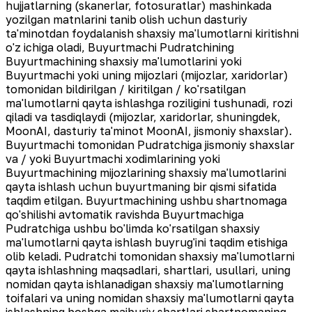
hujjatlarning (skanerlar, fotosuratlar) mashinkada
yozilgan matnlarini tanib olish uchun dasturiy
ta'minotdan foydalanish shaxsiy ma'lumotlarni kiritishni
o'z ichiga oladi, Buyurtmachi Pudratchining
Buyurtmachining shaxsiy ma'lumotlarini yoki
Buyurtmachi yoki uning mijozlari (mijozlar, xaridorlar)
tomonidan bildirilgan / kiritilgan / ko'rsatilgan
ma'lumotlarni qayta ishlashga roziligini tushunadi, rozi
qiladi va tasdiqlaydi (mijozlar, xaridorlar, shuningdek,
MoonAI, dasturiy ta'minot MoonAI, jismoniy shaxslar).
Buyurtmachi tomonidan Pudratchiga jismoniy shaxslar
va / yoki Buyurtmachi xodimlarining yoki
Buyurtmachining mijozlarining shaxsiy ma'lumotlarini
qayta ishlash uchun buyurtmaning bir qismi sifatida
taqdim etilgan. Buyurtmachining ushbu shartnomaga
qo'shilishi avtomatik ravishda Buyurtmachiga
Pudratchiga ushbu bo'limda ko'rsatilgan shaxsiy
ma'lumotlarni qayta ishlash buyrug'ini taqdim etishiga
olib keladi. Pudratchi tomonidan shaxsiy ma'lumotlarni
qayta ishlashning maqsadlari, shartlari, usullari, uning
nomidan qayta ishlanadigan shaxsiy ma'lumotlarning
toifalari va uning nomidan shaxsiy ma'lumotlarni qayta
ishlashning boshqa majburiy shartlari shartnomaning