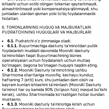
ishlashi uchun sotib olingan tokenlar qaytarilmaydi,
almashtirilmaydi yoki kompensatsiya qilinmaydi, shu
jumladan ulardan qisman yoki to'liq foydalanmaslik
holatlari.
6. TOMONLARNING HUQUQ VA MAJBURATLARI
PUDRATCHINING HUQUQLARI VA MAJBURLARI
6.1.
Pudratchi o'z zimmasiga oladi:
6.1.1.
Buyurtmachiga dasturiy ta'minotdan pullik
foydalanish muddati davomida MoonAI dasturiy
ta'minotidan faqat Buyurtmachining biznes
operatsiyalari uchun foydalanish uchun mutlaq
bo'lmagan, begona bo'lmagan huquqni taqdim eting.
6.1.2.
MoonAI Dasturiy ta'minotning ushbu
Shartnoma shartlariga muvofiq, kechayu kunduz,
haftaning 7 (etti) kuni, shu jumladan dam olish va
bayram kunlari ishlashini ta'minlash (MoonAI Dasturiy
ta'minot har oy kamida 90% (to'qson foiz) mavjud bo'lishi
kerak), ushbu Shartnomada ko'rsatilgan hollar bundan
mustasno.
6.1.3.
MoonAI dasturiy ta'minotiga kirish uchun
Buyurtmachining to'lovini hisobga olish.