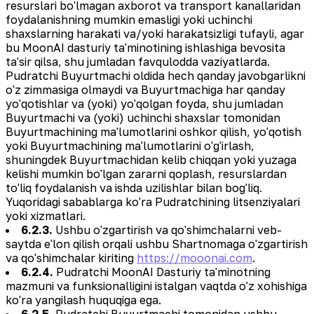
resurslari bo'lmagan axborot va transport kanallaridan
foydalanishning mumkin emasligi yoki uchinchi
shaxslarning harakati va/yoki harakatsizligi tufayli, agar
bu MoonAI dasturiy ta'minotining ishlashiga bevosita
ta'sir qilsa, shu jumladan favqulodda vaziyatlarda.
Pudratchi Buyurtmachi oldida hech qanday javobgarlikni
o'z zimmasiga olmaydi va Buyurtmachiga har qanday
yo'qotishlar va (yoki) yo'qolgan foyda, shu jumladan
Buyurtmachi va (yoki) uchinchi shaxslar tomonidan
Buyurtmachining ma'lumotlarini oshkor qilish, yo'qotish
yoki Buyurtmachining ma'lumotlarini o'g'irlash,
shuningdek Buyurtmachidan kelib chiqqan yoki yuzaga
kelishi mumkin bo'lgan zararni qoplash, resurslardan
to'liq foydalanish va ishda uzilishlar bilan bog'liq.
Yuqoridagi sabablarga ko'ra Pudratchining litsenziyalari
yoki xizmatlari.
6.2.3.
Ushbu o'zgartirish va qo'shimchalarni veb-
saytda e'lon qilish orqali ushbu Shartnomaga o'zgartirish
va qo'shimchalar kiriting
https://mooonai.com
.
6.2.4.
Pudratchi MoonAI Dasturiy ta'minotning
mazmuni va funksionalligini istalgan vaqtda o'z xohishiga
ko'ra yangilash huquqiga ega.
6.2.5.
Pudratchi Buyurtmachi tomonidan ushbu