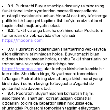
3.1.
Pudratchi Buyurtmachiga dasturiy ta'minotning
funktsional imkoniyatlaridan maqsadli maqsadlarda
mustaqil foydalanishi uchun MoonAI dasturiy ta'minotga
pullik kirish huquqini taqdim etish bo'yicha xizmatlarni
taqdim etish majburiyatini oladi.
3.2.
Taklif va unga barcha qo'shimchalar Pudratchi
tomonidan o'z veb-saytida e'lon qilinadi
https://mooonai.com
.
3.3.
Pudratchi o'zgartirilgan shartlarning veb-saytda
e'lon qilinishini ta'minlagan holda, Buyurtmachi bilan
oldindan kelishilmagan holda, ushbu Taklif shartlarini bir
tomonlama ravishda o'zgartirishga haqli.
https://mooonai.com
ular kuchga kirishidan kamida bir
kun oldin. Shu bilan birga, Buyurtmachi tomonidan
to'langan Pudratchining xizmatlariga kirish narxi yangi
kirish davri uchun keyingi to'lovgacha o'zgarishsiz
qo'llanilishida davom etadi.
3.4.
Pudratchi Buyurtmachini ko'rsatish hajmi,
assortimenti, shartlari, ko'rsatiladigan xizmatlar
o'zgarishi to'g'risida xabardor qilish huquqiga ega,
shuningdek Pudratchi tomonidan taqdim etilayotgan