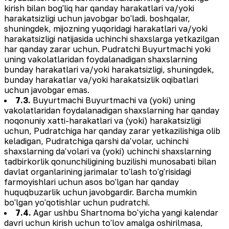
kirish bilan bog'liq har qanday harakatlari va/yoki
harakatsizligi uchun javobgar bo'ladi. boshqalar,
shuningdek, mijozning yuqoridagi harakatlari va/yoki
harakatsizligi natijasida uchinchi shaxslarga yetkazilgan
har qanday zarar uchun. Pudratchi Buyurtmachi yoki
uning vakolatlaridan foydalanadigan shaxslarning
bunday harakatlari va/yoki harakatsizligi, shuningdek,
bunday harakatlar va/yoki harakatsizlik oqibatlari
uchun javobgar emas.
7.3.
Buyurtmachi Buyurtmachi va (yoki) uning
vakolatlaridan foydalanadigan shaxslarning har qanday
noqonuniy xatti-harakatlari va (yoki) harakatsizligi
uchun, Pudratchiga har qanday zarar yetkazilishiga olib
keladigan, Pudratchiga qarshi da'volar, uchinchi
shaxslarning da'volari va (yoki) uchinchi shaxslarning
tadbirkorlik qonunchiligining buzilishi munosabati bilan
davlat organlarining jarimalar to'lash to'g'risidagi
farmoyishlari uchun asos bo'lgan har qanday
huquqbuzarlik uchun javobgardir. Barcha mumkin
bo'lgan yo'qotishlar uchun pudratchi.
7.4.
Agar ushbu Shartnoma bo'yicha yangi kalendar
davri uchun kirish uchun to'lov amalga oshirilmasa,