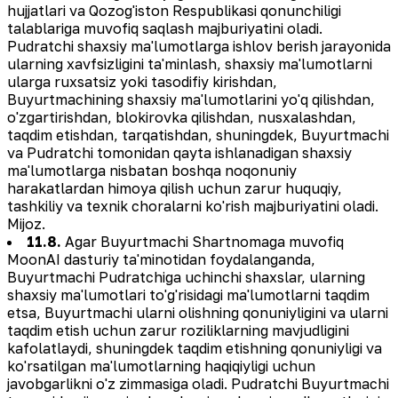
hujjatlari va Qozog'iston Respublikasi qonunchiligi
talablariga muvofiq saqlash majburiyatini oladi.
Pudratchi shaxsiy ma'lumotlarga ishlov berish jarayonida
ularning xavfsizligini ta'minlash, shaxsiy ma'lumotlarni
ularga ruxsatsiz yoki tasodifiy kirishdan,
Buyurtmachining shaxsiy ma'lumotlarini yo'q qilishdan,
o'zgartirishdan, blokirovka qilishdan, nusxalashdan,
taqdim etishdan, tarqatishdan, shuningdek, Buyurtmachi
va Pudratchi tomonidan qayta ishlanadigan shaxsiy
ma'lumotlarga nisbatan boshqa noqonuniy
harakatlardan himoya qilish uchun zarur huquqiy,
tashkiliy va texnik choralarni ko'rish majburiyatini oladi.
Mijoz.
11.8.
Agar Buyurtmachi Shartnomaga muvofiq
MoonAI dasturiy ta'minotidan foydalanganda,
Buyurtmachi Pudratchiga uchinchi shaxslar, ularning
shaxsiy ma'lumotlari to'g'risidagi ma'lumotlarni taqdim
etsa, Buyurtmachi ularni olishning qonuniyligini va ularni
taqdim etish uchun zarur roziliklarning mavjudligini
kafolatlaydi, shuningdek taqdim etishning qonuniyligi va
ko'rsatilgan ma'lumotlarning haqiqiyligi uchun
javobgarlikni o'z zimmasiga oladi. Pudratchi Buyurtmachi