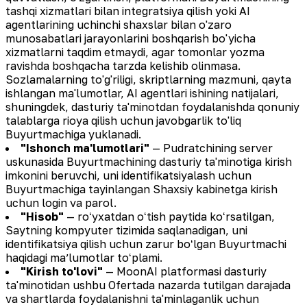
tashqi xizmatlari bilan integratsiya qilish yoki AI
agentlarining uchinchi shaxslar bilan o'zaro
munosabatlari jarayonlarini boshqarish bo'yicha
xizmatlarni taqdim etmaydi, agar tomonlar yozma
ravishda boshqacha tarzda kelishib olinmasa.
Sozlamalarning to'g'riligi, skriptlarning mazmuni, qayta
ishlangan ma'lumotlar, AI agentlari ishining natijalari,
shuningdek, dasturiy ta'minotdan foydalanishda qonuniy
talablarga rioya qilish uchun javobgarlik to'liq
Buyurtmachiga yuklanadi.
"Ishonch ma'lumotlari"
— Pudratchining server
uskunasida Buyurtmachining dasturiy ta'minotiga kirish
imkonini beruvchi, uni identifikatsiyalash uchun
Buyurtmachiga tayinlangan Shaxsiy kabinetga kirish
uchun login va parol.
"Hisob"
— roʻyxatdan oʻtish paytida koʻrsatilgan,
Saytning kompyuter tizimida saqlanadigan, uni
identifikatsiya qilish uchun zarur boʻlgan Buyurtmachi
haqidagi maʼlumotlar toʻplami.
"Kirish to'lovi"
— MoonAI platformasi dasturiy
ta'minotidan ushbu Ofertada nazarda tutilgan darajada
va shartlarda foydalanishni ta'minlaganlik uchun