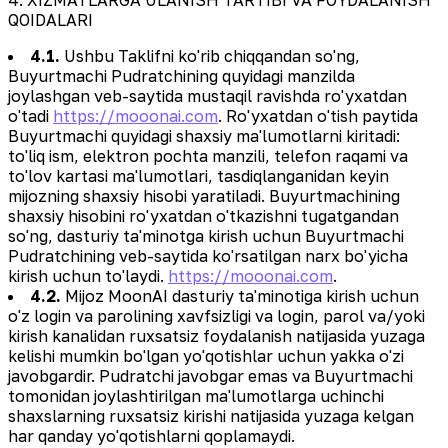
QOIDALARI
4.1.
Ushbu Taklifni ko'rib chiqqandan so'ng,
Buyurtmachi Pudratchining quyidagi manzilda
joylashgan veb-saytida mustaqil ravishda ro'yxatdan
o'tadi
https://mooonai.com
. Ro'yxatdan o'tish paytida
Buyurtmachi quyidagi shaxsiy ma'lumotlarni kiritadi:
to'liq ism, elektron pochta manzili, telefon raqami va
to'lov kartasi ma'lumotlari, tasdiqlanganidan keyin
mijozning shaxsiy hisobi yaratiladi. Buyurtmachining
shaxsiy hisobini ro'yxatdan o'tkazishni tugatgandan
so'ng, dasturiy ta'minotga kirish uchun Buyurtmachi
Pudratchining veb-saytida ko'rsatilgan narx bo'yicha
kirish uchun to'laydi.
https://mooonai.com
.
4.2.
Mijoz MoonAI dasturiy ta'minotiga kirish uchun
o'z login va parolining xavfsizligi va login, parol va/yoki
kirish kanalidan ruxsatsiz foydalanish natijasida yuzaga
kelishi mumkin bo'lgan yo'qotishlar uchun yakka o'zi
javobgardir. Pudratchi javobgar emas va Buyurtmachi
tomonidan joylashtirilgan ma'lumotlarga uchinchi
shaxslarning ruxsatsiz kirishi natijasida yuzaga kelgan
har qanday yo'qotishlarni qoplamaydi.