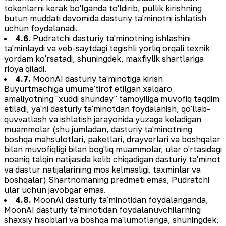
tokenlarni kerak bo'lganda to'ldirib, pullik kirishning
butun muddati davomida dasturiy ta'minotni ishlatish
uchun foydalanadi.
4.6.
Pudratchi dasturiy ta'minotning ishlashini
ta'minlaydi va veb-saytdagi tegishli yorliq orqali texnik
yordam ko'rsatadi, shuningdek, maxfiylik shartlariga
rioya qiladi.
4.7.
MoonAI dasturiy ta'minotiga kirish
Buyurtmachiga umume'tirof etilgan xalqaro
amaliyotning "xuddi shunday" tamoyiliga muvofiq taqdim
etiladi, ya'ni dasturiy ta'minotdan foydalanish, qo'llab-
quvvatlash va ishlatish jarayonida yuzaga keladigan
muammolar (shu jumladan, dasturiy ta'minotning
boshqa mahsulotlari, paketlari, drayverlari va boshqalar
bilan muvofiqligi bilan bog'liq muammolar, ular o'rtasidagi
noaniq talqin natijasida kelib chiqadigan dasturiy ta'minot
va dastur natijalarining mos kelmasligi. taxminlar va
boshqalar) Shartnomaning predmeti emas, Pudratchi
ular uchun javobgar emas.
4.8.
MoonAI dasturiy ta'minotidan foydalanganda,
MoonAI dasturiy ta'minotidan foydalanuvchilarning
shaxsiy hisoblari va boshqa ma'lumotlariga, shuningdek,