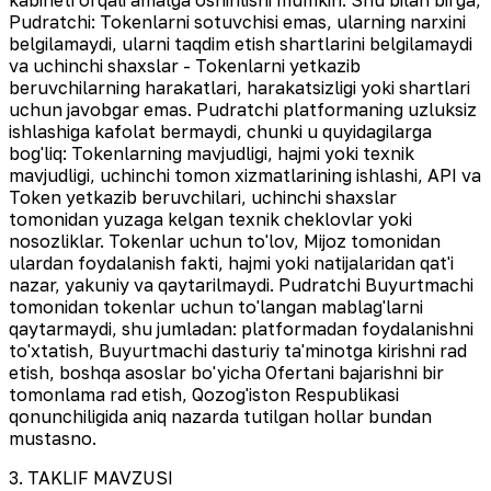
Pudratchi: Tokenlarni sotuvchisi emas, ularning narxini
belgilamaydi, ularni taqdim etish shartlarini belgilamaydi
va uchinchi shaxslar - Tokenlarni yetkazib
beruvchilarning harakatlari, harakatsizligi yoki shartlari
uchun javobgar emas. Pudratchi platformaning uzluksiz
ishlashiga kafolat bermaydi, chunki u quyidagilarga
bog'liq: Tokenlarning mavjudligi, hajmi yoki texnik
mavjudligi, uchinchi tomon xizmatlarining ishlashi, API va
Token yetkazib beruvchilari, uchinchi shaxslar
tomonidan yuzaga kelgan texnik cheklovlar yoki
nosozliklar. Tokenlar uchun to'lov, Mijoz tomonidan
ulardan foydalanish fakti, hajmi yoki natijalaridan qat'i
nazar, yakuniy va qaytarilmaydi. Pudratchi Buyurtmachi
tomonidan tokenlar uchun to'langan mablag'larni
qaytarmaydi, shu jumladan: platformadan foydalanishni
to'xtatish, Buyurtmachi dasturiy ta'minotga kirishni rad
etish, boshqa asoslar bo'yicha Ofertani bajarishni bir
tomonlama rad etish, Qozog'iston Respublikasi
qonunchiligida aniq nazarda tutilgan hollar bundan
mustasno.
3. TAKLIF MAVZUSI