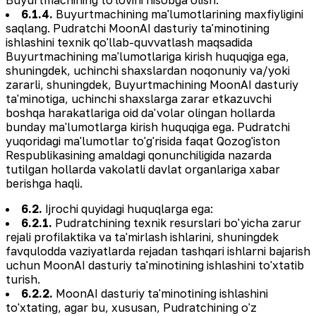
6.1.4.
Buyurtmachining ma'lumotlarining maxfiyligini
saqlang. Pudratchi MoonAI dasturiy ta'minotining
ishlashini texnik qo'llab-quvvatlash maqsadida
Buyurtmachining ma'lumotlariga kirish huquqiga ega,
shuningdek, uchinchi shaxslardan noqonuniy va/yoki
zararli, shuningdek, Buyurtmachining MoonAI dasturiy
ta'minotiga, uchinchi shaxslarga zarar etkazuvchi
boshqa harakatlariga oid da'volar olingan hollarda
bunday ma'lumotlarga kirish huquqiga ega. Pudratchi
yuqoridagi ma'lumotlar to'g'risida faqat Qozog'iston
Respublikasining amaldagi qonunchiligida nazarda
tutilgan hollarda vakolatli davlat organlariga xabar
berishga haqli.
6.2.
Ijrochi quyidagi huquqlarga ega:
6.2.1.
Pudratchining texnik resurslari bo'yicha zarur
rejali profilaktika va ta'mirlash ishlarini, shuningdek
favqulodda vaziyatlarda rejadan tashqari ishlarni bajarish
uchun MoonAI dasturiy ta'minotining ishlashini to'xtatib
turish.
6.2.2.
MoonAI dasturiy ta'minotining ishlashini
to'xtating, agar bu, xususan, Pudratchining o'z