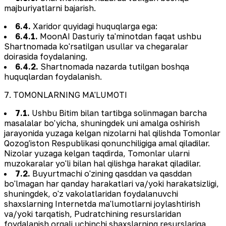
majburiyatlarni bajarish.
6.4.
Xaridor quyidagi huquqlarga ega:
6.4.1.
MoonAI Dasturiy ta'minotdan faqat ushbu
Shartnomada ko'rsatilgan usullar va chegaralar
doirasida foydalaning.
6.4.2.
Shartnomada nazarda tutilgan boshqa
huquqlardan foydalanish.
7. TOMONLARNING MA'LUMOTI
7.1.
Ushbu Bitim bilan tartibga solinmagan barcha
masalalar bo'yicha, shuningdek uni amalga oshirish
jarayonida yuzaga kelgan nizolarni hal qilishda Tomonlar
Qozog'iston Respublikasi qonunchiligiga amal qiladilar.
Nizolar yuzaga kelgan taqdirda, Tomonlar ularni
muzokaralar yo'li bilan hal qilishga harakat qiladilar.
7.2.
Buyurtmachi o'zining qasddan va qasddan
bo'lmagan har qanday harakatlari va/yoki harakatsizligi,
shuningdek, o'z vakolatlaridan foydalanuvchi
shaxslarning Internetda ma'lumotlarni joylashtirish
va/yoki tarqatish, Pudratchining resurslaridan
foydalanish orqali uchinchi shaxslarning resurslariga