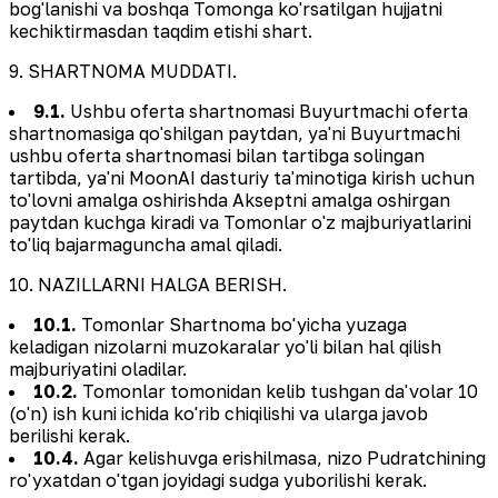
bog'lanishi va boshqa Tomonga ko'rsatilgan hujjatni
kechiktirmasdan taqdim etishi shart.
9. SHARTNOMA MUDDATI.
9.1.
Ushbu oferta shartnomasi Buyurtmachi oferta
shartnomasiga qo'shilgan paytdan, ya'ni Buyurtmachi
ushbu oferta shartnomasi bilan tartibga solingan
tartibda, ya'ni MoonAI dasturiy ta'minotiga kirish uchun
to'lovni amalga oshirishda Akseptni amalga oshirgan
paytdan kuchga kiradi va Tomonlar o'z majburiyatlarini
to'liq bajarmaguncha amal qiladi.
10. NAZILLARNI HALGA BERISH.
10.1.
Tomonlar Shartnoma bo'yicha yuzaga
keladigan nizolarni muzokaralar yo'li bilan hal qilish
majburiyatini oladilar.
10.2.
Tomonlar tomonidan kelib tushgan da'volar 10
(o'n) ish kuni ichida ko'rib chiqilishi va ularga javob
berilishi kerak.
10.4.
Agar kelishuvga erishilmasa, nizo Pudratchining
ro'yxatdan o'tgan joyidagi sudga yuborilishi kerak.