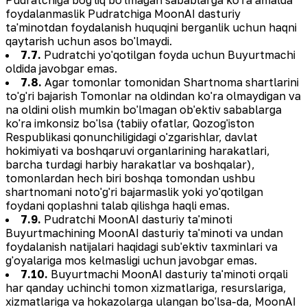
foydalanmaslik Pudratchiga MoonAI dasturiy
ta'minotdan foydalanish huquqini berganlik uchun haqni
qaytarish uchun asos bo'lmaydi.
7.7.
Pudratchi yo'qotilgan foyda uchun Buyurtmachi
oldida javobgar emas.
7.8.
Agar tomonlar tomonidan Shartnoma shartlarini
to'g'ri bajarish Tomonlar na oldindan ko'ra olmaydigan va
na oldini olish mumkin bo'lmagan ob'ektiv sabablarga
ko'ra imkonsiz bo'lsa (tabiiy ofatlar, Qozog'iston
Respublikasi qonunchiligidagi o'zgarishlar, davlat
hokimiyati va boshqaruvi organlarining harakatlari,
barcha turdagi harbiy harakatlar va boshqalar),
tomonlardan hech biri boshqa tomondan ushbu
shartnomani noto'g'ri bajarmaslik yoki yo'qotilgan
foydani qoplashni talab qilishga haqli emas.
7.9.
Pudratchi MoonAI dasturiy ta'minoti
Buyurtmachining MoonAI dasturiy ta'minoti va undan
foydalanish natijalari haqidagi sub'ektiv taxminlari va
g'oyalariga mos kelmasligi uchun javobgar emas.
7.10.
Buyurtmachi MoonAI dasturiy ta'minoti orqali
har qanday uchinchi tomon xizmatlariga, resurslariga,
xizmatlariga va hokazolarga ulangan bo'lsa-da, MoonAI