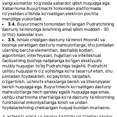
yangi xizmatlar to'g'risida xabardor qilish huquqiga ega.
Xabarnoma Buyurtmachi tomonidan platformada
ro'yxatdan o'tishda ko'rsatilgan elektron pochta
manziliga yuboriladi.
3.4.
Buyurtmachi tomonidan to'langan Pudratchining
dasturiy ta'minotiga kirishning amal qilish muddati - 30
(o'ttiz) kalendar kun.
3.5.
Ishlab chiqilgan dasturiy ta'minot MoonAI va
boshqa yaratilgan dasturiy mahsulotlarga, shu jumladan
ularning barcha elementlari, dastlabki kodlari,
algoritmlari, interfeyslari, hujjatlari va intellektual
faoliyatning boshqa natijalariga bo'lgan eksklyuziv
mulkiy huquqlar to'liq Pudratchiga tegishli. Pudratchi
ushbu huquqlarni o'z xohishiga ko'ra tasarruf etish, shu
jumladan foydalanish, ko'paytirish, tarqatish,
o'zgartirish, uchinchi shaxslarga berish va litsenziyalar
berish huquqiga ega. Buyurtmachi ko'rsatilgan dasturiy
mahsulotlarga hech qanday egalik huquqiga ega emas,
ushbu shartnoma shartlariga ko'ra dasturiy ta'minotning
funktsional imkoniyatlariga kirish va undan
foydalanishning cheklangan huquqi bundan mustasno.
4. XIZMATLARGA ULANISH TARTIBI VA FOYDALANISH