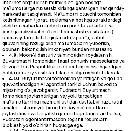
Internet orqali kirish mumkin bo'lgan boshqa
ma'lumotlarga ruxsatsiz kirishga qaratilgan har qanday
harakatlar taqiqlanadi. Ma'lumotni oluvchi tomonidan
kelishilmagan tijorat, reklama va boshqa xarakterdagi
elektron xabarlarni (elektron pochta xabarlari va
boshqa individual ma'lumot almashish vositalarini)
ommaviy tarqatish taqiqlanadi ("spam"), qabul
qiluvchining roziligi bilan ma'lumotlarni yuborish,
obunani bekor qilish imkoniyati bundan mustasno.
4.9.
MoonAI dasturiy ta'minotidan foydalanish
Buyurtmachi tomonidan faqat qonuniy maqsadlarda va
Qozog'iston Respublikasi qonunchiligini hisobga olgan
holda qonuniy vositalar bilan amalga oshirilishi kerak.
4.10.
Buyurtmachi tomonidan yaratilgan va qo'llab-
quvvatlanadigan AI agentlari tarkibi uchun bevosita
mijozning o'zi javobgardir. Pudratchi Buyurtmachi
tomonidan joylashtirilgan va/yoki tarqatilgan
ma'lumotlarning mazmuni ustidan dastlabki nazoratni
amalga oshirmaydi, biroq bunday ma'lumotlarni
joylashtirish va tarqatish qonun hujjatlariga zid bo'lsa,
Pudratchi ogohlantirmasdan tegishli resurslarni
bloklash yoki o'chirish huquqiga ega.
4.11.
Pornografik, qo‘pol, zo‘ravonlik mazmunidagi