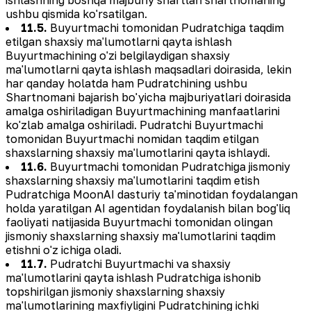
ushbu qismida ko'rsatilgan.
11.5.
Buyurtmachi tomonidan Pudratchiga taqdim
etilgan shaxsiy ma'lumotlarni qayta ishlash
Buyurtmachining o'zi belgilaydigan shaxsiy
ma'lumotlarni qayta ishlash maqsadlari doirasida, lekin
har qanday holatda ham Pudratchining ushbu
Shartnomani bajarish bo'yicha majburiyatlari doirasida
amalga oshiriladigan Buyurtmachining manfaatlarini
ko'zlab amalga oshiriladi. Pudratchi Buyurtmachi
tomonidan Buyurtmachi nomidan taqdim etilgan
shaxslarning shaxsiy ma'lumotlarini qayta ishlaydi.
11.6.
Buyurtmachi tomonidan Pudratchiga jismoniy
shaxslarning shaxsiy ma'lumotlarini taqdim etish
Pudratchiga MoonAI dasturiy ta'minotidan foydalangan
holda yaratilgan AI agentidan foydalanish bilan bog'liq
faoliyati natijasida Buyurtmachi tomonidan olingan
jismoniy shaxslarning shaxsiy ma'lumotlarini taqdim
etishni o'z ichiga oladi.
11.7.
Pudratchi Buyurtmachi va shaxsiy
ma'lumotlarini qayta ishlash Pudratchiga ishonib
topshirilgan jismoniy shaxslarning shaxsiy
ma'lumotlarining maxfiyligini Pudratchining ichki