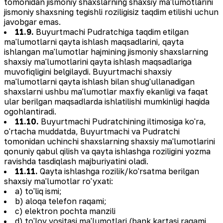
tomonidan jismoniy shaxslarning shaxsiy ma'lumotlarini
jismoniy shaxsning tegishli roziligisiz taqdim etilishi uchun
javobgar emas.
11.9.
Buyurtmachi Pudratchiga taqdim etilgan
ma'lumotlarni qayta ishlash maqsadlarini, qayta
ishlangan ma'lumotlar hajmining jismoniy shaxslarning
shaxsiy ma'lumotlarini qayta ishlash maqsadlariga
muvofiqligini belgilaydi. Buyurtmachi shaxsiy
ma'lumotlarni qayta ishlash bilan shug'ullanadigan
shaxslarni ushbu ma'lumotlar maxfiy ekanligi va faqat
ular berilgan maqsadlarda ishlatilishi mumkinligi haqida
ogohlantiradi.
11.10.
Buyurtmachi Pudratchining iltimosiga ko'ra,
o'rtacha muddatda, Buyurtmachi va Pudratchi
tomonidan uchinchi shaxslarning shaxsiy ma'lumotlarini
qonuniy qabul qilish va qayta ishlashga roziligini yozma
ravishda tasdiqlash majburiyatini oladi.
11.11.
Qayta ishlashga rozilik/ko'rsatma berilgan
shaxsiy ma'lumotlar ro'yxati:
a) to'liq ismi;
b) aloqa telefon raqami;
c) elektron pochta manzili
d) to'lov vositasi ma'lumotlari (bank kartasi raqami,