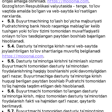
orqali amalga oshiriladi.
https://mooonai.com
,
Qozog'iston Respublikasi valyutasida - tenge, to'lov
vaqtida amalda bo'lgan va veb-saytda ko'rsatilgan
narxlarda.
5.3.
Buyurtmachining to'lash bo'yicha majburiyati
Pudratchining bank hisob raqamiga mablag'lar kelib
tushgan yoki to'lov tizimi tomonidan muvaffaqiyatli
onlayn to'lov tasdiqlangan paytdan boshlab bajarilgan
hisoblanadi.
5.4.
Dasturiy ta'minotga kirish narxi veb-saytda
joylashtirilgan to'lov shartlariga muvofiq belgilanadi
https://mooonai.com
.
5.5.
Dasturiy ta'minotga kirishni ta'minlash xizmati
Buyurtmachi tomonidan dasturiy ta'minotdan
foydalanishning haqiqiy boshlanishi yoki davomiyligidan
qat'i nazar, Buyurtmachiga dasturiy ta'minotga kirish
huquqi berilgan paytdan boshlab Pudratchi tomonidan
to'liq hajmda taqdim etilgan deb hisoblanadi.
5.6.
Buyurtmachi tomonidan to'langan dasturiy
ta'minotga kirish, mijoz tomonidan dasturiy ta'minotdan
foydalanish fakti va hajmidan qat'i nazar, qaytarib
berilmaydi.
5.7.
Buyurtmachi tomonidan dasturiy ta'minotning