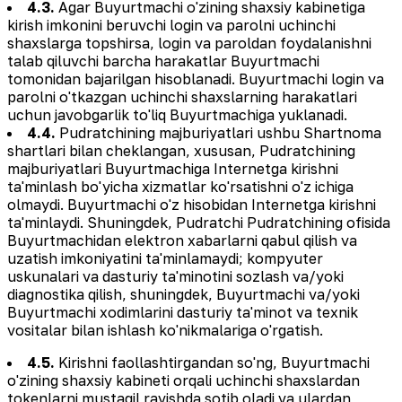
4.3.
Agar Buyurtmachi o'zining shaxsiy kabinetiga
kirish imkonini beruvchi login va parolni uchinchi
shaxslarga topshirsa, login va paroldan foydalanishni
talab qiluvchi barcha harakatlar Buyurtmachi
tomonidan bajarilgan hisoblanadi. Buyurtmachi login va
parolni o'tkazgan uchinchi shaxslarning harakatlari
uchun javobgarlik to'liq Buyurtmachiga yuklanadi.
4.4.
Pudratchining majburiyatlari ushbu Shartnoma
shartlari bilan cheklangan, xususan, Pudratchining
majburiyatlari Buyurtmachiga Internetga kirishni
ta'minlash bo'yicha xizmatlar ko'rsatishni o'z ichiga
olmaydi. Buyurtmachi o'z hisobidan Internetga kirishni
ta'minlaydi. Shuningdek, Pudratchi Pudratchining ofisida
Buyurtmachidan elektron xabarlarni qabul qilish va
uzatish imkoniyatini ta'minlamaydi; kompyuter
uskunalari va dasturiy ta'minotini sozlash va/yoki
diagnostika qilish, shuningdek, Buyurtmachi va/yoki
Buyurtmachi xodimlarini dasturiy ta'minot va texnik
vositalar bilan ishlash ko'nikmalariga o'rgatish.
4.5.
Kirishni faollashtirgandan so'ng, Buyurtmachi
o'zining shaxsiy kabineti orqali uchinchi shaxslardan
tokenlarni mustaqil ravishda sotib oladi va ulardan