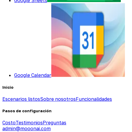
Google Sheets
Google Calendar
Inicio
Escenarios listos
Sobre nosotros
Funcionalidades
Pasos de configuración
Costo
Testimonios
Preguntas
admin@mooonai.com