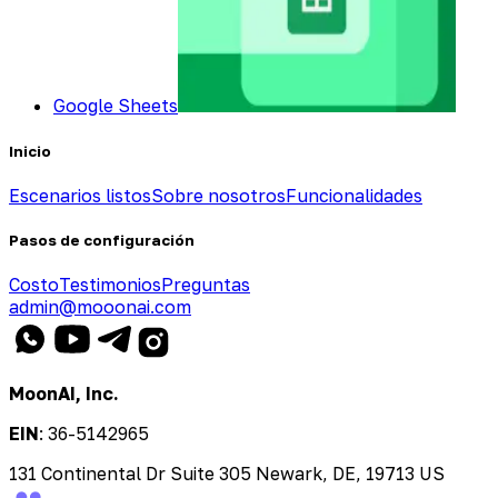
Google Sheets
Inicio
Escenarios listos
Sobre nosotros
Funcionalidades
Pasos de configuración
Costo
Testimonios
Preguntas
admin@mooonai.com
MoonAI, Inc.
EIN
:
36-5142965
131 Continental Dr Suite 305 Newark, DE, 19713 US