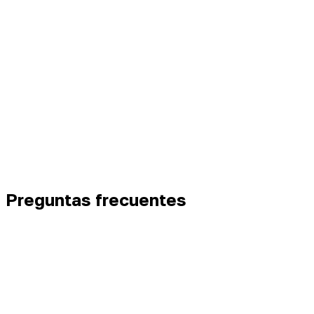
Preguntas frecuentes
¿Cómo crea IA reuniones en el calendario?