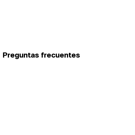
Preguntas frecuentes
¿Cómo conectar un agente IA a Instagram?
¿El agente sólo responde a texto o entiende imágenes?